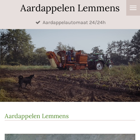
Aardappelen Lemmens
Ga
direct
Aardappelautomaat 24/24h
naar
de
hoofdinhoud
Aardappelen Lemmens