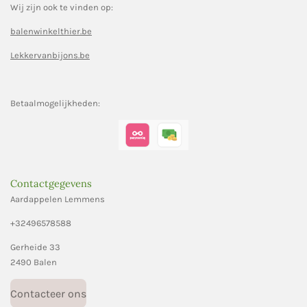
Wij zijn ook te vinden op:
n
n
n
n
g
:
balenwinkelthier.be
3
.
Lekkervanbijons.be
5
8
6
Betaalmogelijkheden:
2
0
6
8
9
Contactgegevens
6
Aardappelen Lemmens
5
5
+32496578588
1
Gerheide 33
7
2490 Balen
s
t
Contacteer ons
e